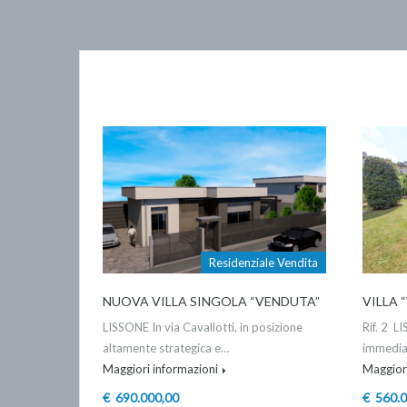
Residenziale Vendita
NUOVA VILLA SINGOLA “VENDUTA”
VILLA 
LISSONE In via Cavallotti, in posizione
Rif. 2 L
altamente strategica e…
immediat
Maggiori informazioni
Maggiori
€ 690.000,00
€ 560.0