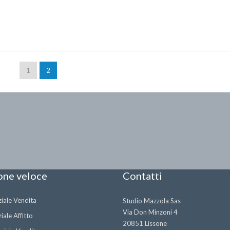
1
2
one veloce
Contatti
iale Vendita
Studio Mazzola Sas
Via Don Minzoni 4
iale Affitto
20851 Lissone