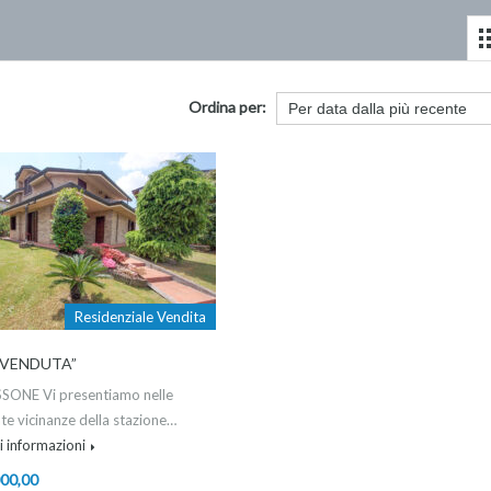
Ordina per:
Residenziale Vendita
“VENDUTA”
ISSONE Vi presentiamo nelle
e vicinanze della stazione…
 informazioni
00,00