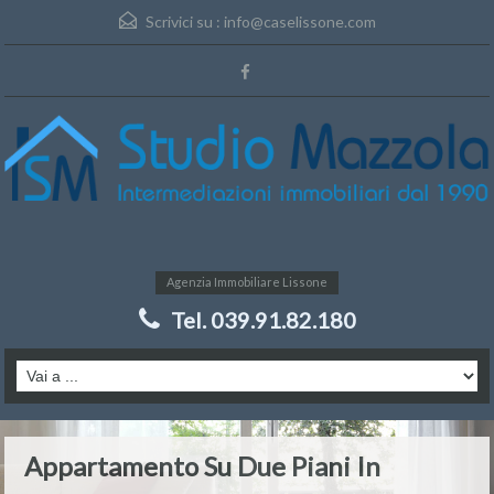
Scrivici su :
info@caselissone.com
Agenzia Immobiliare Lissone
Tel. 039.91.82.180
Appartamento Su Due Piani In