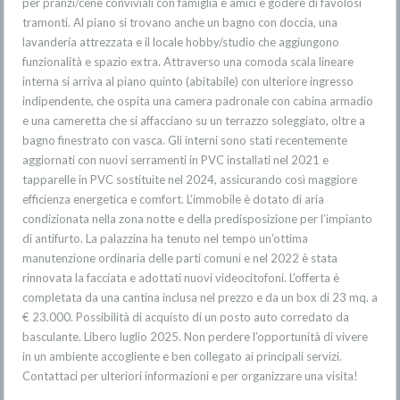
per pranzi/cene conviviali con famiglia e amici e godere di favolosi
tramonti. Al piano si trovano anche un bagno con doccia, una
lavanderia attrezzata e il locale hobby/studio che aggiungono
funzionalità e spazio extra. Attraverso una comoda scala lineare
interna si arriva al piano quinto (abitabile) con ulteriore ingresso
indipendente, che ospita una camera padronale con cabina armadio
e una cameretta che si affacciano su un terrazzo soleggiato, oltre a
bagno finestrato con vasca. Gli interni sono stati recentemente
aggiornati con nuovi serramenti in PVC installati nel 2021 e
tapparelle in PVC sostituite nel 2024, assicurando così maggiore
efficienza energetica e comfort. L’immobile è dotato di aria
condizionata nella zona notte e della predisposizione per l’impianto
di antifurto. La palazzina ha tenuto nel tempo un’ottima
manutenzione ordinaria delle parti comuni e nel 2022 è stata
rinnovata la facciata e adottati nuovi videocitofoni. L’offerta è
completata da una cantina inclusa nel prezzo e da un box di 23 mq. a
€ 23.000. Possibilità di acquisto di un posto auto corredato da
basculante. Libero luglio 2025. Non perdere l’opportunità di vivere
in un ambiente accogliente e ben collegato ai principali servizi.
Contattaci per ulteriori informazioni e per organizzare una visita!