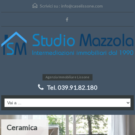
Scrivici su :
info@caselissone.com
Agenzia Immobiliare Lissone
Tel. 039.91.82.180
Ceramica