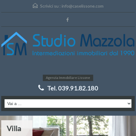
Scrivici su :
info@caselissone.com
Agenzia Immobiliare Lissone
Tel. 039.91.82.180
Villa